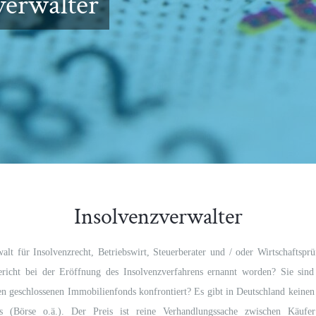
verwalter
Insolvenzverwalter
alt für Insolvenzrecht, Betriebswirt, Steuerberater und / oder Wirtschaftspr
ericht bei der Eröffnung des Insolvenzverfahrens ernannt worden? Sie sin
n geschlossenen Immobilienfonds konfrontiert? Es gibt in Deutschland keinen 
ds (Börse o.ä.). Der Preis ist reine Verhandlungssache zwischen Käufe